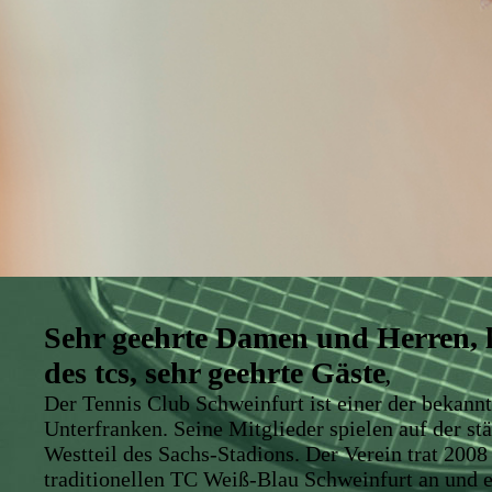
Sehr geehrte Damen und Herren, l
des tcs,
sehr geehrte Gäste
,
Der Tennis Club Schweinfurt ist einer der bekannt
Unterfranken. Seine Mitglieder spielen auf der st
Westteil des Sachs-Stadions. Der Verein trat 2008
traditionellen TC Weiß-Blau Schweinfurt an und e