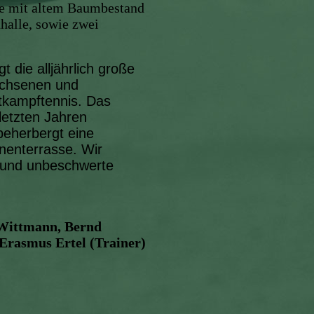
ge mit altem Baumbestand
dhalle, sowie zwei
 die alljährlich große
achsenen und
tkampftennis. Das
letzten Jahren
beherbergt eine
nenterrasse. Wir
e und unbeschwerte
 Wittmann, Bernd
rasmus Ertel (Trainer)