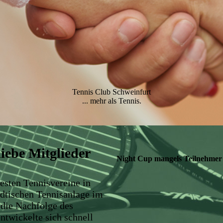
Tennis Club Schweinfurt
... mehr als Tennis.
iebe Mitglieder
Night Cup mangels Teilnehmer 
esten Tennisvereine in
ädtischen Tennisanlage im
 die Nachfolge des
ntwickelte sich schnell