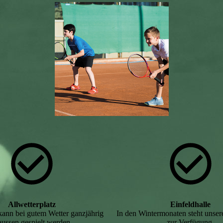
Allwetterplatz
Einfeldhalle
kann bei gutem Wetter ganzjährig
In den Wintermonaten steht unsere
aussen gespielt werden.
zur Verfügung.