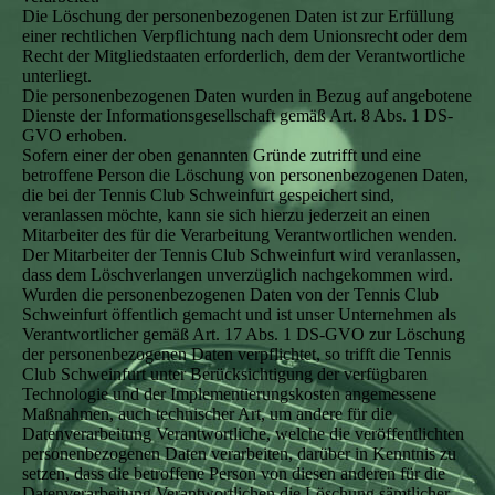
Die Löschung der personenbezogenen Daten ist zur Erfüllung
einer rechtlichen Verpflichtung nach dem Unionsrecht oder dem
Recht der Mitgliedstaaten erforderlich, dem der Verantwortliche
unterliegt.
Die personenbezogenen Daten wurden in Bezug auf angebotene
Dienste der Informationsgesellschaft gemäß Art. 8 Abs. 1 DS-
GVO erhoben.
Sofern einer der oben genannten Gründe zutrifft und eine
betroffene Person die Löschung von personenbezogenen Daten,
die bei der Tennis Club Schweinfurt gespeichert sind,
veranlassen möchte, kann sie sich hierzu jederzeit an einen
Mitarbeiter des für die Verarbeitung Verantwortlichen wenden.
Der Mitarbeiter der Tennis Club Schweinfurt wird veranlassen,
dass dem Löschverlangen unverzüglich nachgekommen wird.
Wurden die personenbezogenen Daten von der Tennis Club
Schweinfurt öffentlich gemacht und ist unser Unternehmen als
Verantwortlicher gemäß Art. 17 Abs. 1 DS-GVO zur Löschung
der personenbezogenen Daten verpflichtet, so trifft die Tennis
Club Schweinfurt unter Berücksichtigung der verfügbaren
Technologie und der Implementierungskosten angemessene
Maßnahmen, auch technischer Art, um andere für die
Datenverarbeitung Verantwortliche, welche die veröffentlichten
personenbezogenen Daten verarbeiten, darüber in Kenntnis zu
setzen, dass die betroffene Person von diesen anderen für die
Datenverarbeitung Verantwortlichen die Löschung sämtlicher