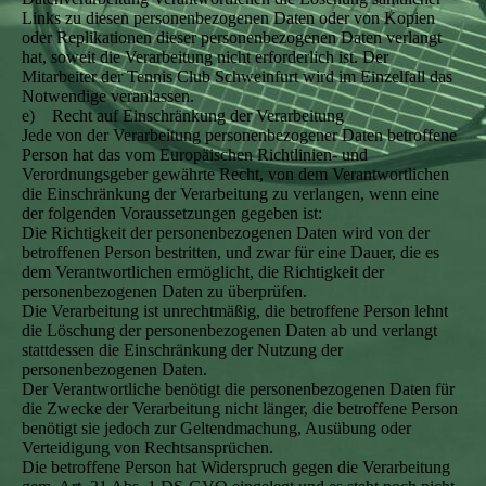
Links zu diesen personenbezogenen Daten oder von Kopien
oder Replikationen dieser personenbezogenen Daten verlangt
hat, soweit die Verarbeitung nicht erforderlich ist. Der
Mitarbeiter der Tennis Club Schweinfurt wird im Einzelfall das
Notwendige veranlassen.
e) Recht auf Einschränkung der Verarbeitung
Jede von der Verarbeitung personenbezogener Daten betroffene
Person hat das vom Europäischen Richtlinien- und
Verordnungsgeber gewährte Recht, von dem Verantwortlichen
die Einschränkung der Verarbeitung zu verlangen, wenn eine
der folgenden Voraussetzungen gegeben ist:
Die Richtigkeit der personenbezogenen Daten wird von der
betroffenen Person bestritten, und zwar für eine Dauer, die es
dem Verantwortlichen ermöglicht, die Richtigkeit der
personenbezogenen Daten zu überprüfen.
Die Verarbeitung ist unrechtmäßig, die betroffene Person lehnt
die Löschung der personenbezogenen Daten ab und verlangt
stattdessen die Einschränkung der Nutzung der
personenbezogenen Daten.
Der Verantwortliche benötigt die personenbezogenen Daten für
die Zwecke der Verarbeitung nicht länger, die betroffene Person
benötigt sie jedoch zur Geltendmachung, Ausübung oder
Verteidigung von Rechtsansprüchen.
Die betroffene Person hat Widerspruch gegen die Verarbeitung