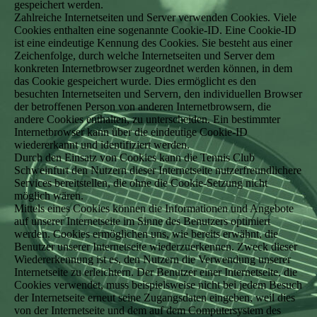
gespeichert werden.
Zahlreiche Internetseiten und Server verwenden Cookies. Viele
Cookies enthalten eine sogenannte Cookie-ID. Eine Cookie-ID
ist eine eindeutige Kennung des Cookies. Sie besteht aus einer
Zeichenfolge, durch welche Internetseiten und Server dem
konkreten Internetbrowser zugeordnet werden können, in dem
das Cookie gespeichert wurde. Dies ermöglicht es den
besuchten Internetseiten und Servern, den individuellen Browser
der betroffenen Person von anderen Internetbrowsern, die
andere Cookies enthalten, zu unterscheiden. Ein bestimmter
Internetbrowser kann über die eindeutige Cookie-ID
wiedererkannt und identifiziert werden.
Durch den Einsatz von Cookies kann die Tennis Club
Schweinfurt den Nutzern dieser Internetseite nutzerfreundlichere
Services bereitstellen, die ohne die Cookie-Setzung nicht
möglich wären.
Mittels eines Cookies können die Informationen und Angebote
auf unserer Internetseite im Sinne des Benutzers optimiert
werden. Cookies ermöglichen uns, wie bereits erwähnt, die
Benutzer unserer Internetseite wiederzuerkennen. Zweck dieser
Wiedererkennung ist es, den Nutzern die Verwendung unserer
Internetseite zu erleichtern. Der Benutzer einer Internetseite, die
Cookies verwendet, muss beispielsweise nicht bei jedem Besuch
der Internetseite erneut seine Zugangsdaten eingeben, weil dies
von der Internetseite und dem auf dem Computersystem des