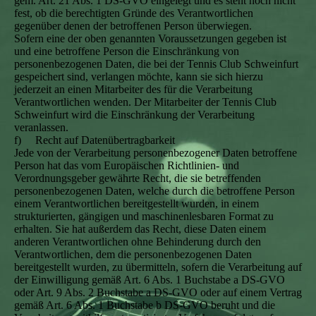
gem. Art. 21 Abs. 1 DS-GVO eingelegt und es steht noch nicht
fest, ob die berechtigten Gründe des Verantwortlichen
gegenüber denen der betroffenen Person überwiegen.
Sofern eine der oben genannten Voraussetzungen gegeben ist
und eine betroffene Person die Einschränkung von
personenbezogenen Daten, die bei der Tennis Club Schweinfurt
gespeichert sind, verlangen möchte, kann sie sich hierzu
jederzeit an einen Mitarbeiter des für die Verarbeitung
Verantwortlichen wenden. Der Mitarbeiter der Tennis Club
Schweinfurt wird die Einschränkung der Verarbeitung
veranlassen.
f) Recht auf Datenübertragbarkeit
Jede von der Verarbeitung personenbezogener Daten betroffene
Person hat das vom Europäischen Richtlinien- und
Verordnungsgeber gewährte Recht, die sie betreffenden
personenbezogenen Daten, welche durch die betroffene Person
einem Verantwortlichen bereitgestellt wurden, in einem
strukturierten, gängigen und maschinenlesbaren Format zu
erhalten. Sie hat außerdem das Recht, diese Daten einem
anderen Verantwortlichen ohne Behinderung durch den
Verantwortlichen, dem die personenbezogenen Daten
bereitgestellt wurden, zu übermitteln, sofern die Verarbeitung auf
der Einwilligung gemäß Art. 6 Abs. 1 Buchstabe a DS-GVO
oder Art. 9 Abs. 2 Buchstabe a DS-GVO oder auf einem Vertrag
gemäß Art. 6 Abs. 1 Buchstabe b DS-GVO beruht und die