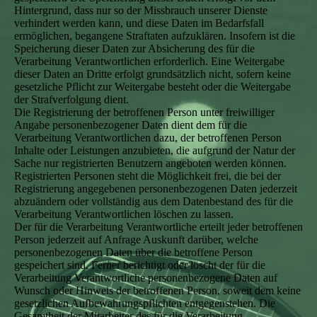
Hintergrund, dass nur so der Missbrauch unserer Dienste
verhindert werden kann, und diese Daten im Bedarfsfall
ermöglichen, begangene Straftaten aufzuklären. Insofern ist die
Speicherung dieser Daten zur Absicherung des für die
Verarbeitung Verantwortlichen erforderlich. Eine Weitergabe
dieser Daten an Dritte erfolgt grundsätzlich nicht, sofern keine
gesetzliche Pflicht zur Weitergabe besteht oder die Weitergabe
der Strafverfolgung dient.
Die Registrierung der betroffenen Person unter freiwilliger
Angabe personenbezogener Daten dient dem für die
Verarbeitung Verantwortlichen dazu, der betroffenen Person
Inhalte oder Leistungen anzubieten, die aufgrund der Natur der
Sache nur registrierten Benutzern angeboten werden können.
Registrierten Personen steht die Möglichkeit frei, die bei der
Registrierung angegebenen personenbezogenen Daten jederzeit
abzuändern oder vollständig aus dem Datenbestand des für die
Verarbeitung Verantwortlichen löschen zu lassen.
Der für die Verarbeitung Verantwortliche erteilt jeder betroffenen
Person jederzeit auf Anfrage Auskunft darüber, welche
personenbezogenen Daten über die betroffene Person
gespeichert sind. Ferner berichtigt oder löscht der für die
Verarbeitung Verantwortliche personenbezogene Daten auf
Wunsch oder Hinweis der betroffenen Person, soweit dem keine
gesetzlichen Aufbewahrungspflichten entgegenstehen. Die
Gesamtheit der Mitarbeiter des für die Verarbeitung