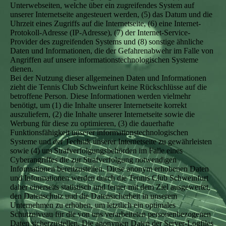
Unterwebseiten, welche über ein zugreifendes System auf
unserer Internetseite angesteuert werden, (5) das Datum und die
Uhrzeit eines Zugriffs auf die Internetseite, (6) eine Internet-
Protokoll-Adresse (IP-Adresse), (7) der Internet-Service-
Provider des zugreifenden Systems und (8) sonstige ähnliche
Daten und Informationen, die der Gefahrenabwehr im Falle von
Angriffen auf unsere informationstechnologischen Systeme
dienen.
Bei der Nutzung dieser allgemeinen Daten und Informationen
zieht die Tennis Club Schweinfurt keine Rückschlüsse auf die
betroffene Person. Diese Informationen werden vielmehr
benötigt, um (1) die Inhalte unserer Internetseite korrekt
auszuliefern, (2) die Inhalte unserer Internetseite sowie die
Werbung für diese zu optimieren, (3) die dauerhafte
Funktionsfähigkeit unserer informationstechnologischen
Systeme und der Technik unserer Internetseite zu gewährleisten
sowie (4) um Strafverfolgungsbehörden im Falle eines
Cyberangriffes die zur Strafverfolgung notwendigen
Informationen bereitzustellen. Diese anonym erhobenen Daten
und Informationen werden durch die Tennis Club Schweinfurt
daher einerseits statistisch und ferner mit dem Ziel ausgewertet,
den Datenschutz und die Datensicherheit in unserem
Unternehmen zu erhöhen, um letztlich ein optimales
Schutzniveau für die von uns verarbeiteten personenbezogenen
Daten sicherzustellen. Die anonymen Daten der Server-Logfiles