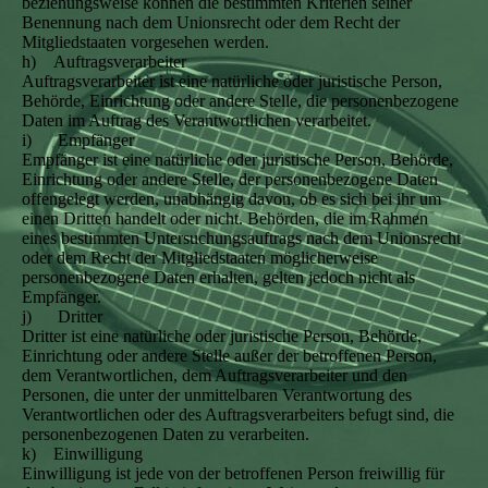
beziehungsweise können die bestimmten Kriterien seiner
Benennung nach dem Unionsrecht oder dem Recht der
Mitgliedstaaten vorgesehen werden.
h) Auftragsverarbeiter
Auftragsverarbeiter ist eine natürliche oder juristische Person,
Behörde, Einrichtung oder andere Stelle, die personenbezogene
Daten im Auftrag des Verantwortlichen verarbeitet.
i) Empfänger
Empfänger ist eine natürliche oder juristische Person, Behörde,
Einrichtung oder andere Stelle, der personenbezogene Daten
offengelegt werden, unabhängig davon, ob es sich bei ihr um
einen Dritten handelt oder nicht. Behörden, die im Rahmen
eines bestimmten Untersuchungsauftrags nach dem Unionsrecht
oder dem Recht der Mitgliedstaaten möglicherweise
personenbezogene Daten erhalten, gelten jedoch nicht als
Empfänger.
j) Dritter
Dritter ist eine natürliche oder juristische Person, Behörde,
Einrichtung oder andere Stelle außer der betroffenen Person,
dem Verantwortlichen, dem Auftragsverarbeiter und den
Personen, die unter der unmittelbaren Verantwortung des
Verantwortlichen oder des Auftragsverarbeiters befugt sind, die
personenbezogenen Daten zu verarbeiten.
k) Einwilligung
Einwilligung ist jede von der betroffenen Person freiwillig für