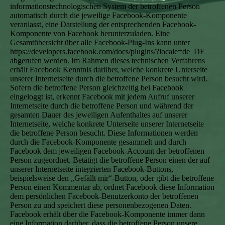
informationstechnologischen System der betroffenen Person
automatisch durch die jeweilige Facebook-Komponente
veranlasst, eine Darstellung der entsprechenden Facebook-
Komponente von Facebook herunterzuladen. Eine
Gesamtübersicht über alle Facebook-Plug-Ins kann unter
https://developers.facebook.com/docs/plugins/?locale=de_DE
abgerufen werden. Im Rahmen dieses technischen Verfahrens
erhält Facebook Kenntnis darüber, welche konkrete Unterseite
unserer Internetseite durch die betroffene Person besucht wird.
Sofern die betroffene Person gleichzeitig bei Facebook
eingeloggt ist, erkennt Facebook mit jedem Aufruf unserer
Internetseite durch die betroffene Person und während der
gesamten Dauer des jeweiligen Aufenthaltes auf unserer
Internetseite, welche konkrete Unterseite unserer Internetseite
die betroffene Person besucht. Diese Informationen werden
durch die Facebook-Komponente gesammelt und durch
Facebook dem jeweiligen Facebook-Account der betroffenen
Person zugeordnet. Betätigt die betroffene Person einen der auf
unserer Internetseite integrierten Facebook-Buttons,
beispielsweise den „Gefällt mir“-Button, oder gibt die betroffene
Person einen Kommentar ab, ordnet Facebook diese Information
dem persönlichen Facebook-Benutzerkonto der betroffenen
Person zu und speichert diese personenbezogenen Daten.
Facebook erhält über die Facebook-Komponente immer dann
eine Information darüber, dass die betroffene Person unsere