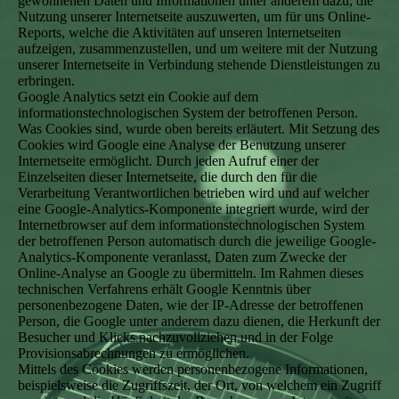
gewonnenen Daten und Informationen unter anderem dazu, die
Nutzung unserer Internetseite auszuwerten, um für uns Online-
Reports, welche die Aktivitäten auf unseren Internetseiten
aufzeigen, zusammenzustellen, und um weitere mit der Nutzung
unserer Internetseite in Verbindung stehende Dienstleistungen zu
erbringen.
Google Analytics setzt ein Cookie auf dem
informationstechnologischen System der betroffenen Person.
Was Cookies sind, wurde oben bereits erläutert. Mit Setzung des
Cookies wird Google eine Analyse der Benutzung unserer
Internetseite ermöglicht. Durch jeden Aufruf einer der
Einzelseiten dieser Internetseite, die durch den für die
Verarbeitung Verantwortlichen betrieben wird und auf welcher
eine Google-Analytics-Komponente integriert wurde, wird der
Internetbrowser auf dem informationstechnologischen System
der betroffenen Person automatisch durch die jeweilige Google-
Analytics-Komponente veranlasst, Daten zum Zwecke der
Online-Analyse an Google zu übermitteln. Im Rahmen dieses
technischen Verfahrens erhält Google Kenntnis über
personenbezogene Daten, wie der IP-Adresse der betroffenen
Person, die Google unter anderem dazu dienen, die Herkunft der
Besucher und Klicks nachzuvollziehen und in der Folge
Provisionsabrechnungen zu ermöglichen.
Mittels des Cookies werden personenbezogene Informationen,
beispielsweise die Zugriffszeit, der Ort, von welchem ein Zugriff