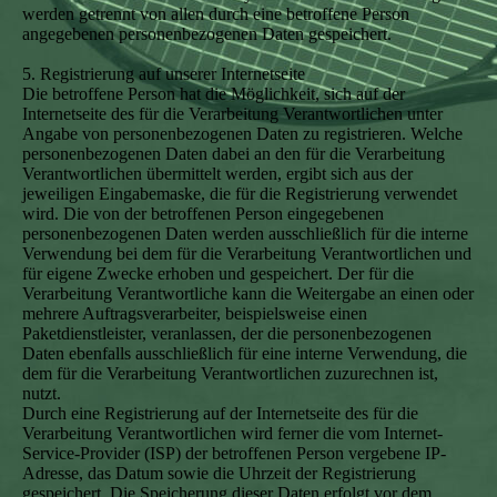
werden getrennt von allen durch eine betroffene Person
angegebenen personenbezogenen Daten gespeichert.
5. Registrierung auf unserer Internetseite
Die betroffene Person hat die Möglichkeit, sich auf der
Internetseite des für die Verarbeitung Verantwortlichen unter
Angabe von personenbezogenen Daten zu registrieren. Welche
personenbezogenen Daten dabei an den für die Verarbeitung
Verantwortlichen übermittelt werden, ergibt sich aus der
jeweiligen Eingabemaske, die für die Registrierung verwendet
wird. Die von der betroffenen Person eingegebenen
personenbezogenen Daten werden ausschließlich für die interne
Verwendung bei dem für die Verarbeitung Verantwortlichen und
für eigene Zwecke erhoben und gespeichert. Der für die
Verarbeitung Verantwortliche kann die Weitergabe an einen oder
mehrere Auftragsverarbeiter, beispielsweise einen
Paketdienstleister, veranlassen, der die personenbezogenen
Daten ebenfalls ausschließlich für eine interne Verwendung, die
dem für die Verarbeitung Verantwortlichen zuzurechnen ist,
nutzt.
Durch eine Registrierung auf der Internetseite des für die
Verarbeitung Verantwortlichen wird ferner die vom Internet-
Service-Provider (ISP) der betroffenen Person vergebene IP-
Adresse, das Datum sowie die Uhrzeit der Registrierung
gespeichert. Die Speicherung dieser Daten erfolgt vor dem