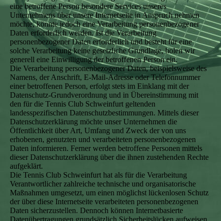
eine betroffene Person besondere Services unseres
Unternehmens über unsere Internetseite in Anspruch nehmen
möchte, könnte jedoch eine Verarbeitung personenbezogener
Daten erforderlich werden. Ist die Verarbeitung
personenbezogener Daten erforderlich und besteht für eine
solche Verarbeitung keine gesetzliche Grundlage, holen wir
generell eine Einwilligung der betroffenen Person ein.
Die Verarbeitung personenbezogener Daten, beispielsweise des
Namens, der Anschrift, E-Mail-Adresse oder Telefonnummer
einer betroffenen Person, erfolgt stets im Einklang mit der
Datenschutz-Grundverordnung und in Übereinstimmung mit
den für die Tennis Club Schweinfurt geltenden
landesspezifischen Datenschutzbestimmungen. Mittels dieser
Datenschutzerklärung möchte unser Unternehmen die
Öffentlichkeit über Art, Umfang und Zweck der von uns
erhobenen, genutzten und verarbeiteten personenbezogenen
Daten informieren. Ferner werden betroffene Personen mittels
dieser Datenschutzerklärung über die ihnen zustehenden Rechte
aufgeklärt.
Die Tennis Club Schweinfurt hat als für die Verarbeitung
Verantwortlicher zahlreiche technische und organisatorische
Maßnahmen umgesetzt, um einen möglichst lückenlosen Schutz
der über diese Internetseite verarbeiteten personenbezogenen
Daten sicherzustellen. Dennoch können Internetbasierte
Datenübertragungen grundsätzlich Sicherheitslücken aufweisen,