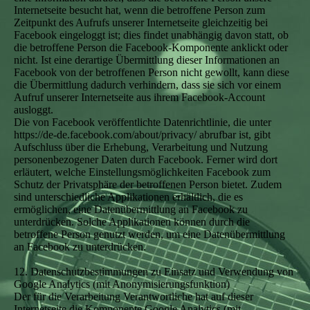
Internetseite besucht hat, wenn die betroffene Person zum
Zeitpunkt des Aufrufs unserer Internetseite gleichzeitig bei
Facebook eingeloggt ist; dies findet unabhängig davon statt, ob
die betroffene Person die Facebook-Komponente anklickt oder
nicht. Ist eine derartige Übermittlung dieser Informationen an
Facebook von der betroffenen Person nicht gewollt, kann diese
die Übermittlung dadurch verhindern, dass sie sich vor einem
Aufruf unserer Internetseite aus ihrem Facebook-Account
ausloggt.
Die von Facebook veröffentlichte Datenrichtlinie, die unter
https://de-de.facebook.com/about/privacy/ abrufbar ist, gibt
Aufschluss über die Erhebung, Verarbeitung und Nutzung
personenbezogener Daten durch Facebook. Ferner wird dort
erläutert, welche Einstellungsmöglichkeiten Facebook zum
Schutz der Privatsphäre der betroffenen Person bietet. Zudem
sind unterschiedliche Applikationen erhältlich, die es
ermöglichen, eine Datenübermittlung an Facebook zu
unterdrücken. Solche Applikationen können durch die
betroffene Person genutzt werden, um eine Datenübermittlung
an Facebook zu unterdrücken.
12. Datenschutzbestimmungen zu Einsatz und Verwendung von
Google Analytics (mit Anonymisierungsfunktion)
Der für die Verarbeitung Verantwortliche hat auf dieser
Internetseite die Komponente Google Analytics (mit