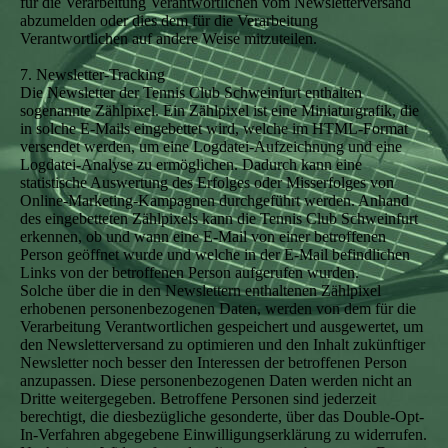
für die Verarbeitung Verantwortlichen vom Newsletterversand
abzumelden oder dies dem für die Verarbeitung
Verantwortlichen auf andere Weise mitzuteilen.
7. Newsletter-Tracking
Die Newsletter der Tennis Club Schweinfurt enthalten
sogenannte Zählpixel. Ein Zählpixel ist eine Miniaturgrafik, die
in solche E-Mails eingebettet wird, welche im HTML-Format
versendet werden, um eine Logdatei-Aufzeichnung und eine
Logdatei-Analyse zu ermöglichen. Dadurch kann eine
statistische Auswertung des Erfolges oder Misserfolges von
Online-Marketing-Kampagnen durchgeführt werden. Anhand
des eingebetteten Zählpixels kann die Tennis Club Schweinfurt
erkennen, ob und wann eine E-Mail von einer betroffenen
Person geöffnet wurde und welche in der E-Mail befindlichen
Links von der betroffenen Person aufgerufen wurden.
Solche über die in den Newslettern enthaltenen Zählpixel
erhobenen personenbezogenen Daten, werden von dem für die
Verarbeitung Verantwortlichen gespeichert und ausgewertet, um
den Newsletterversand zu optimieren und den Inhalt zukünftiger
Newsletter noch besser den Interessen der betroffenen Person
anzupassen. Diese personenbezogenen Daten werden nicht an
Dritte weitergegeben. Betroffene Personen sind jederzeit
berechtigt, die diesbezügliche gesonderte, über das Double-Opt-
In-Verfahren abgegebene Einwilligungserklärung zu widerrufen.