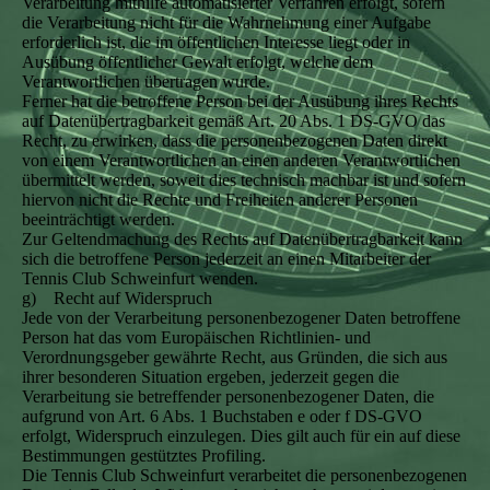
Verarbeitung mithilfe automatisierter Verfahren erfolgt, sofern
die Verarbeitung nicht für die Wahrnehmung einer Aufgabe
erforderlich ist, die im öffentlichen Interesse liegt oder in
Ausübung öffentlicher Gewalt erfolgt, welche dem
Verantwortlichen übertragen wurde.
Ferner hat die betroffene Person bei der Ausübung ihres Rechts
auf Datenübertragbarkeit gemäß Art. 20 Abs. 1 DS-GVO das
Recht, zu erwirken, dass die personenbezogenen Daten direkt
von einem Verantwortlichen an einen anderen Verantwortlichen
übermittelt werden, soweit dies technisch machbar ist und sofern
hiervon nicht die Rechte und Freiheiten anderer Personen
beeinträchtigt werden.
Zur Geltendmachung des Rechts auf Datenübertragbarkeit kann
sich die betroffene Person jederzeit an einen Mitarbeiter der
Tennis Club Schweinfurt wenden.
g) Recht auf Widerspruch
Jede von der Verarbeitung personenbezogener Daten betroffene
Person hat das vom Europäischen Richtlinien- und
Verordnungsgeber gewährte Recht, aus Gründen, die sich aus
ihrer besonderen Situation ergeben, jederzeit gegen die
Verarbeitung sie betreffender personenbezogener Daten, die
aufgrund von Art. 6 Abs. 1 Buchstaben e oder f DS-GVO
erfolgt, Widerspruch einzulegen. Dies gilt auch für ein auf diese
Bestimmungen gestütztes Profiling.
Die Tennis Club Schweinfurt verarbeitet die personenbezogenen