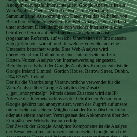
Anonymisierungsfunktion) integriert. Google Analytics ist ein
Web-Analyse-Dienst. Web-Analyse ist die Erhebung,
Sammlung und Auswertung von Daten über das Verhalten von
Besuchern von Internetseiten. Ein Web-Analyse-Dienst erfasst
unter anderem Daten darüber, von welcher Internetseite eine
betroffene Person auf eine Internetseite gekommen ist
(sogenannte Referrer), auf welche Unterseiten der Internetseite
zugegriffen oder wie oft und für welche Verweildauer eine
Unterseite betrachtet wurde. Eine Web-Analyse wird
überwiegend zur Optimierung einer Internetseite und zur
Kosten-Nutzen-Analyse von Internetwerbung eingesetzt.
Betreibergesellschaft der Google-Analytics-Komponente ist die
Google Ireland Limited, Gordon House, Barrow Street, Dublin,
D04 E5W5, Ireland.
Der für die Verarbeitung Verantwortliche verwendet für die
Web-Analyse über Google Analytics den Zusatz
„_gat._anonymizeIp“. Mittels dieses Zusatzes wird die IP-
Adresse des Internetanschlusses der betroffenen Person von
Google gekürzt und anonymisiert, wenn der Zugriff auf unsere
Internetseiten aus einem Mitgliedstaat der Europäischen Union
oder aus einem anderen Vertragsstaat des Abkommens über den
Europäischen Wirtschaftsraum erfolgt.
Der Zweck der Google-Analytics-Komponente ist die Analyse
der Besucherströme auf unserer Internetseite. Google nutzt die