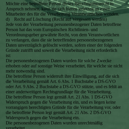
Möchte eine betroffene Person dieses Berichtigungsrecht in
Anspruch nehmen, kann sie sich hierzu jederzeit an einen
Mitarbeiter des für die Verarbeitung Verantwortlichen wenden.
d) Recht auf Löschung (Recht auf Vergessen werden)
Jede von der Verarbeitung personenbezogener Daten betroffene
Person hat das vom Europäischen Richtlinien- und
Verordnungsgeber gewährte Recht, von dem Verantwortlichen
zu verlangen, dass die sie betreffenden personenbezogenen
Daten unverzüglich gelöscht werden, sofern einer der folgenden
Gründe zutrifft und soweit die Verarbeitung nicht erforderlich
ist:
Die personenbezogenen Daten wurden für solche Zwecke
erhoben oder auf sonstige Weise verarbeitet, für welche sie nicht
mehr notwendig sind.
Die betroffene Person widerruft ihre Einwilligung, auf die sich
die Verarbeitung gemäß Art. 6 Abs. 1 Buchstabe a DS-GVO
oder Art. 9 Abs. 2 Buchstabe a DS-GVO stützte, und es fehlt an
einer anderweitigen Rechtsgrundlage für die Verarbeitung.
Die betroffene Person legt gemäß Art. 21 Abs. 1 DS-GVO
Widerspruch gegen die Verarbeitung ein, und es liegen keine
vorrangigen berechtigten Gründe für die Verarbeitung vor, oder
die betroffene Person legt gemäß Art. 21 Abs. 2 DS-GVO
Widerspruch gegen die Verarbeitung ein.
Die personenbezogenen Daten wurden unrechtmäßig
verarbeitet.