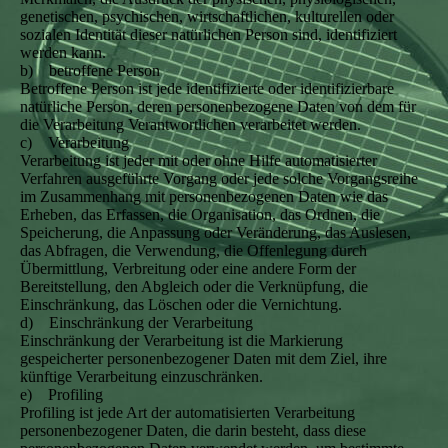
genetischen, psychischen, wirtschaftlichen, kulturellen oder
sozialen Identität dieser natürlichen Person sind, identifiziert
werden kann.
b) betroffene Person
Betroffene Person ist jede identifizierte oder identifizierbare
natürliche Person, deren personenbezogene Daten von dem für
die Verarbeitung Verantwortlichen verarbeitet werden.
c) Verarbeitung
Verarbeitung ist jeder mit oder ohne Hilfe automatisierter
Verfahren ausgeführte Vorgang oder jede solche Vorgangsreihe
im Zusammenhang mit personenbezogenen Daten wie das
Erheben, das Erfassen, die Organisation, das Ordnen, die
Speicherung, die Anpassung oder Veränderung, das Auslesen,
das Abfragen, die Verwendung, die Offenlegung durch
Übermittlung, Verbreitung oder eine andere Form der
Bereitstellung, den Abgleich oder die Verknüpfung, die
Einschränkung, das Löschen oder die Vernichtung.
d) Einschränkung der Verarbeitung
Einschränkung der Verarbeitung ist die Markierung
gespeicherter personenbezogener Daten mit dem Ziel, ihre
künftige Verarbeitung einzuschränken.
e) Profiling
Profiling ist jede Art der automatisierten Verarbeitung
personenbezogener Daten, die darin besteht, dass diese