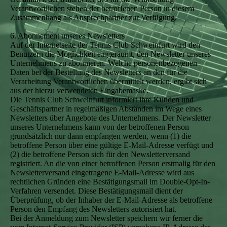
Verantwortlichen stehen der betroffenen Person in diesem
Zusammenhang als Ansprechpartner zur Verfügung.
6. Abonnement unseres Newsletters
Auf der Internetseite der Tennis Club Schweinfurt wird den
Benutzern die Möglichkeit eingeräumt, den Newsletter unseres
Unternehmens zu abonnieren. Welche personenbezogenen
Daten bei der Bestellung des Newsletters an den für die
Verarbeitung Verantwortlichen übermittelt werden, ergibt sich
aus der hierzu verwendeten Eingabemaske.
Die Tennis Club Schweinfurt informiert ihre Kunden und
Geschäftspartner in regelmäßigen Abständen im Wege eines
Newsletters über Angebote des Unternehmens. Der Newsletter
unseres Unternehmens kann von der betroffenen Person
grundsätzlich nur dann empfangen werden, wenn (1) die
betroffene Person über eine gültige E-Mail-Adresse verfügt und
(2) die betroffene Person sich für den Newsletterversand
registriert. An die von einer betroffenen Person erstmalig für den
Newsletterversand eingetragene E-Mail-Adresse wird aus
rechtlichen Gründen eine Bestätigungsmail im Double-Opt-In-
Verfahren versendet. Diese Bestätigungsmail dient der
Überprüfung, ob der Inhaber der E-Mail-Adresse als betroffene
Person den Empfang des Newsletters autorisiert hat.
Bei der Anmeldung zum Newsletter speichern wir ferner die