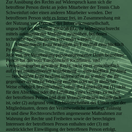
Zur Ausübung des Rechts auf Widerspruch kann sich die
betroffene Person direkt an jeden Mitarbeiter der Tennis Club
Schweinfurt oder einen anderen Mitarbeiter wenden. Der
betroffenen Person steht es ferner frei, im Zusammenhang mit
der Nutzung von Diensten der Informationsgesellschaft,
ungeachtet der Richtlinie 2002/58/EG, ihr Widerspruchsrecht
mittels automatisierter Verfahren auszuüben, bei denen
technische Spezifikationen verwendet werden.
h) Automatisierte Entscheidungen im Einzelfall einschließlich
Profiling
Jede von der Verarbeitung personenbezogener Daten betroffene
Person hat das vom Europäischen Richtlinien- und
Verordnungsgeber gewährte Recht, nicht einer ausschließlich
auf einer automatisierten Verarbeitung — einschließlich Profiling
— beruhenden Entscheidung unterworfen zu werden, die ihr
gegenüber rechtliche Wirkung entfaltet oder sie in ähnlicher
Weise erheblich beeinträchtigt, sofern die Entscheidung (1) nicht
für den Abschluss oder die Erfüllung eines Vertrags zwischen
der betroffenen Person und dem Verantwortlichen erforderlich
ist, oder (2) aufgrund von Rechtsvorschriften der Union oder der
Mitgliedstaaten, denen der Verantwortliche unterliegt, zulässig
ist und diese Rechtsvorschriften angemessene Maßnahmen zur
Wahrung der Rechte und Freiheiten sowie der berechtigten
Interessen der betroffenen Person enthalten oder (3) mit
ausdrücklicher Einwilligung der betroffenen Person erfolgt.