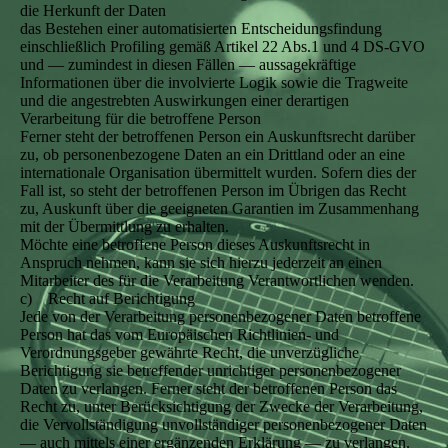
die Herkunft der Daten
das Bestehen einer automatisierten Entscheidungsfindung
einschließlich Profiling gemäß Artikel 22 Abs.1 und 4 DS-GVO
und — zumindest in diesen Fällen — aussagekräftige
Informationen über die involvierte Logik sowie die Tragweite
und die angestrebten Auswirkungen einer derartigen
Verarbeitung für die betroffene Person
Ferner steht der betroffenen Person ein Auskunftsrecht darüber
zu, ob personenbezogene Daten an ein Drittland oder an eine
internationale Organisation übermittelt wurden. Sofern dies der
Fall ist, so steht der betroffenen Person im Übrigen das Recht
zu, Auskunft über die geeigneten Garantien im Zusammenhang
mit der Übermittlung zu erhalten.
Möchte eine betroffene Person dieses Auskunftsrecht in
Anspruch nehmen, kann sie sich hierzu jederzeit an einen
Mitarbeiter des für die Verarbeitung Verantwortlichen wenden.
c) Recht auf Berichtigung
Jede von der Verarbeitung personenbezogener Daten betroffene
Person hat das vom Europäischen Richtlinien- und
Verordnungsgeber gewährte Recht, die unverzügliche
Berichtigung sie betreffender unrichtiger personenbezogener
Daten zu verlangen. Ferner steht der betroffenen Person das
Recht zu, unter Berücksichtigung der Zwecke der Verarbeitung,
die Vervollständigung unvollständiger personenbezogener Daten
— auch mittels einer ergänzenden Erklärung — zu verlangen.