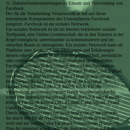
11. Datenschutzbestimmungen zu Einsatz und Verwendung von
Facebook
Der für die Verarbeitung Verantwortliche hat auf dieser
Internetseite Komponenten des Unternehmens Facebook
integriert. Facebook ist ein soziales Netzwerk.
Ein soziales Netzwerk ist ein im Internet betriebener sozialer
Treffpunkt, eine Online-Gemeinschaft, die es den Nutzern in der
Regel ermöglicht, untereinander zu kommunizieren und im
virtuellen Raum zu interagieren. Ein soziales Netzwerk kann als
Plattform zum Austausch von Meinungen und Erfahrungen
dienen oder ermöglicht es der Internetgemeinschaft, persönliche
oder unternehmensbezogene Informationen bereitzustellen.
Facebook ermöglicht den Nutzern des sozialen Netzwerkes
unter anderem die Erstellung von privaten Profilen, den Upload
von Fotos und eine Vernetzung über Freundschaftsanfragen.
Betreibergesellschaft von Facebook ist die Facebook, Inc., 1
Hacker Way, Menlo Park, CA 94025, USA. Für die
Verarbeitung personenbezogener Daten Verantwortlicher ist,
wenn eine betroffene Person außerhalb der USA oder Kanada
lebt, die Facebook Ireland Ltd., 4 Grand Canal Square, Grand
Canal Harbour, Dublin 2, Ireland.
Durch jeden Aufruf einer der Einzelseiten dieser Internetseite,
die durch den für die Verarbeitung Verantwortlichen betrieben
wird und auf welcher eine Facebook-Komponente (Facebook-
Plug-In) integriert wurde, wird der Internetbrowser auf dem