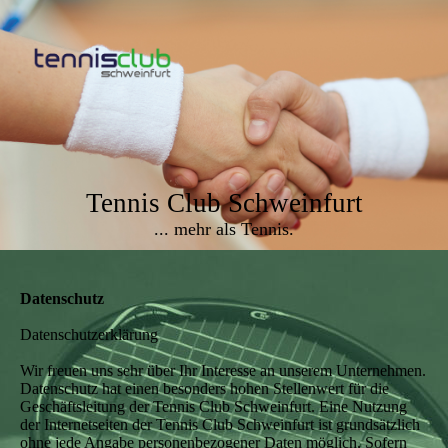
Tennis Club Schweinfurt
... mehr als Tennis.
Datenschutz
Datenschutzerklärung
Wir freuen uns sehr über Ihr Interesse an unserem Unternehmen.
Datenschutz hat einen besonders hohen Stellenwert für die
Geschäftsleitung der Tennis Club Schweinfurt. Eine Nutzung
der Internetseiten der Tennis Club Schweinfurt ist grundsätzlich
ohne jede Angabe personenbezogener Daten möglich. Sofern