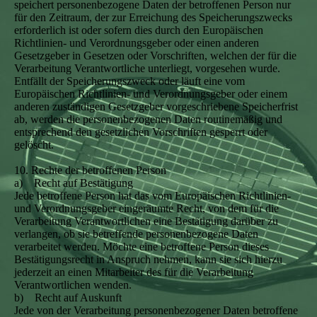
speichert personenbezogene Daten der betroffenen Person nur
für den Zeitraum, der zur Erreichung des Speicherungszwecks
erforderlich ist oder sofern dies durch den Europäischen
Richtlinien- und Verordnungsgeber oder einen anderen
Gesetzgeber in Gesetzen oder Vorschriften, welchen der für die
Verarbeitung Verantwortliche unterliegt, vorgesehen wurde.
Entfällt der Speicherungszweck oder läuft eine vom
Europäischen Richtlinien- und Verordnungsgeber oder einem
anderen zuständigen Gesetzgeber vorgeschriebene Speicherfrist
ab, werden die personenbezogenen Daten routinemäßig und
entsprechend den gesetzlichen Vorschriften gesperrt oder
gelöscht.
10. Rechte der betroffenen Person
a) Recht auf Bestätigung
Jede betroffene Person hat das vom Europäischen Richtlinien-
und Verordnungsgeber eingeräumte Recht, von dem für die
Verarbeitung Verantwortlichen eine Bestätigung darüber zu
verlangen, ob sie betreffende personenbezogene Daten
verarbeitet werden. Möchte eine betroffene Person dieses
Bestätigungsrecht in Anspruch nehmen, kann sie sich hierzu
jederzeit an einen Mitarbeiter des für die Verarbeitung
Verantwortlichen wenden.
b) Recht auf Auskunft
Jede von der Verarbeitung personenbezogener Daten betroffene