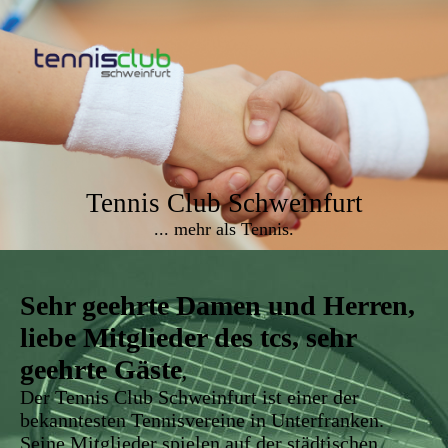
Tennis Club Schweinfurt
... mehr als Tennis.
Sehr geehrte Damen und Herren,
liebe Mitglieder des tcs,
sehr
geehrte Gäste
,
Der Tennis Club Schweinfurt ist einer der
bekanntesten Tennisvereine in Unterfranken.
Seine Mitglieder spielen auf der städtischen