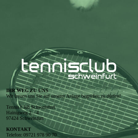
IHR WEG ZU UNS
Wir freuen uns Sie auf unserer Anlage begrüßen zu dürfen!
Tennis Club Schweinfurt
Hainigweg 2 – 4
97424 Schweinfurt
KONTAKT
Telefon: 09721 978 90 70