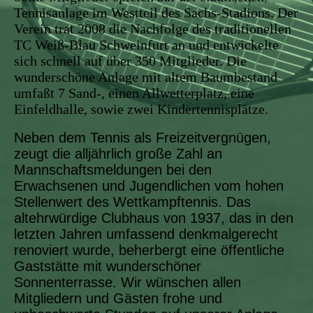
Tennisanlage im Westteil des Sachs-Stadions. Der
Verein trat 2008 die Nachfolge des traditionellen
TC Weiß-Blau Schweinfurt an und entwickelte
sich schnell auf über 350 Mitglieder. Die
wunderschöne Anlage mit altem Baumbestand
umfaßt 7 Sand-, einen Allwetterplatz, eine
Einfeldhalle, sowie zwei Kindertennisplätze.
Neben dem Tennis als Freizeitvergnügen,
zeugt die alljährlich große Zahl an
Mannschaftsmeldungen bei den
Erwachsenen und Jugendlichen vom hohen
Stellenwert des Wettkampftennis. Das
altehrwürdige Clubhaus von 1937, das in den
letzten Jahren umfassend denkmalgerecht
renoviert wurde, beherbergt eine öffentliche
Gaststätte mit wunderschöner
Sonnenterrasse. Wir wünschen allen
Mitgliedern und Gästen frohe und